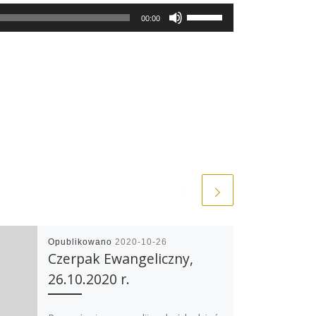
Use
00:00
Up/Down
Arrow
keys
to
increase
or
decrease
volume.
Opublikowano
2020-10-26
Czerpak Ewangeliczny,
26.10.2020 r.