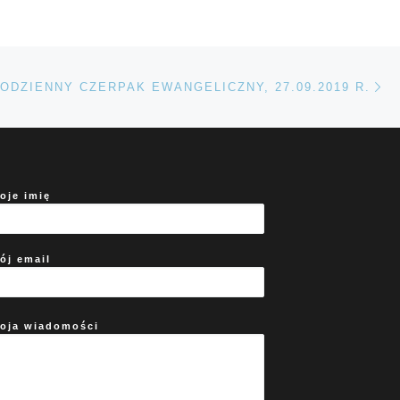
Na
TÓW
ODZIENNY CZERPAK EWANGELICZNY, 27.09.2019 R.
oje imię
ój email
oja wiadomości