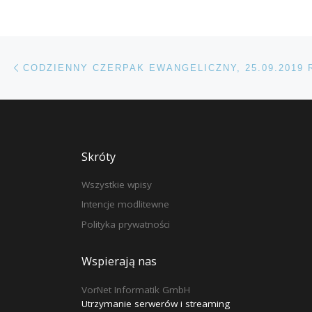
Przeglądanie Wpisów
Poprzedni post
CODZIENNY CZERPAK EWANGELICZNY, 25.09.2019 
Skróty
Wszystkie wpisy
Intencje modlitewne
Polityka prywatności
Wspierają nas
VorNet Informatik GmbH
Utrzymanie serwerów i streaming