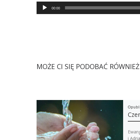
Audio
00:00
Player
MOŻE CI SIĘ PODOBAĆ RÓWNIEŻ
Opub
Czer
Ewang
i Adr