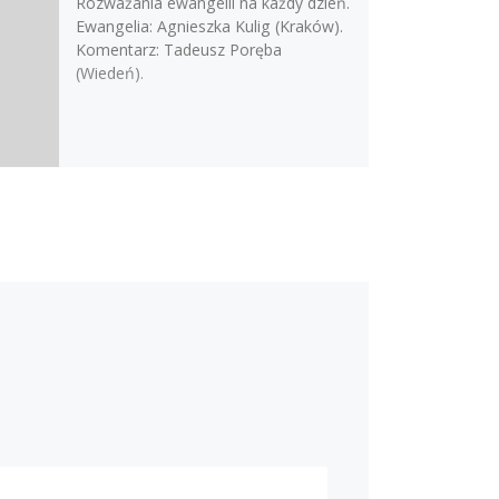
Rozważania ewangelii na każdy dzień.
Ewangelia: Agnieszka Kulig (Kraków).
Komentarz: Tadeusz Poręba
(Wiedeń).