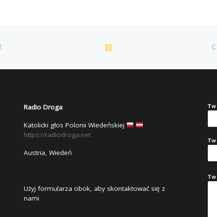
POWRÓT DO LISTY POS
R.
C
Radio Droga
Tw
Katolicki głos Polonii Wiedeńskiej
https://radiodroga.net
Tw
Austria, Wiedeń
Tw
Użyj formularza obok, aby skontaktować się z
nami