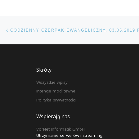
Przeglądanie Wpisów
Poprzedni post
CODZIENNY CZERPAK EWANGELICZNY, 03.05.2019 
Skróty
Wszystkie wpisy
Intencje modlitewne
Polityka prywatności
Wspierają nas
VorNet Informatik GmbH
Utrzymanie serwerów i streaming