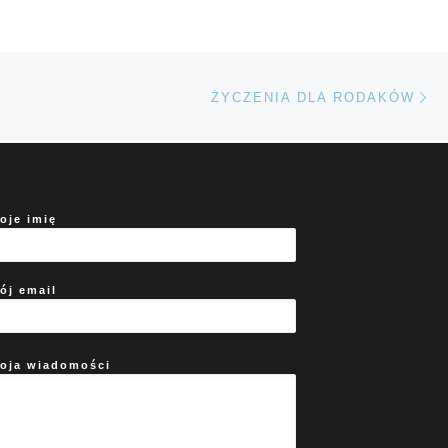
Na
TÓW
ŻYCZENIA DLA RODAKÓW
oje imię
ój email
oja wiadomości