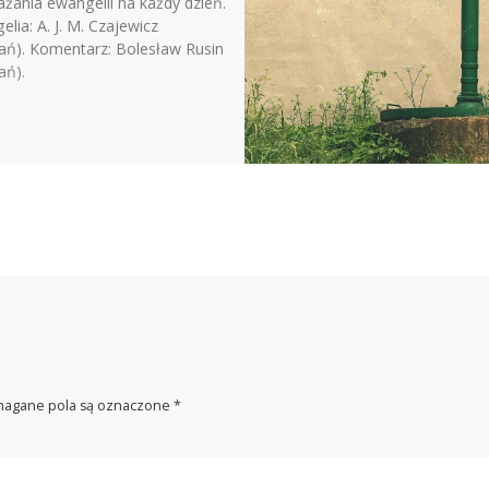
żania ewangelii na każdy dzień.
lia: A. J. M. Czajewicz
ań). Komentarz: Bolesław Rusin
ań).
agane pola są oznaczone
*