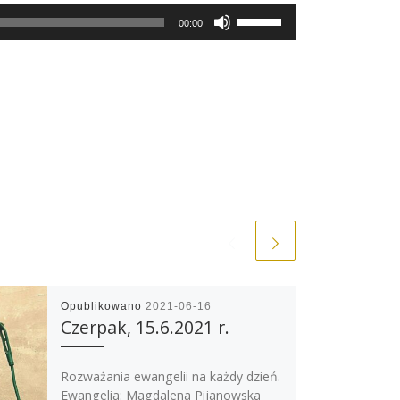
Use
00:00
Up/Down
Arrow
keys
to
increase
or
decrease
volume.
Opublikowano
2021-06-16
Czerpak, 15.6.2021 r.
Rozważania ewangelii na każdy dzień.
Ewangelia: Magdalena Pijanowska