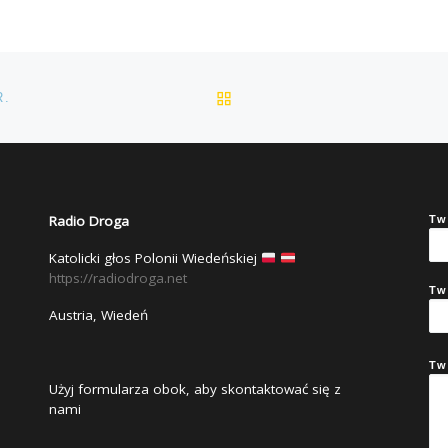
POWRÓT DO LISTY POS
R.
Radio Droga
Tw
Katolicki głos Polonii Wiedeńskiej
https://radiodroga.net
Tw
Austria, Wiedeń
Tw
Użyj formularza obok, aby skontaktować się z
nami