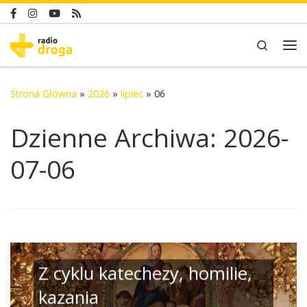
Skip to content
Search
Me
Strona Główna
»
2026
»
lipiec
»
06
Dzienne Archiwa:
2026-
07-06
Z cyklu katechezy, homilie,
kazania