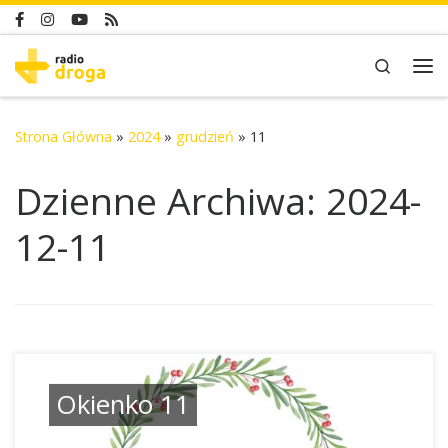
Skip to content
Search
Me
Strona Główna
»
2024
»
grudzień
»
11
Dzienne Archiwa:
2024-
12-11
Okienko 11