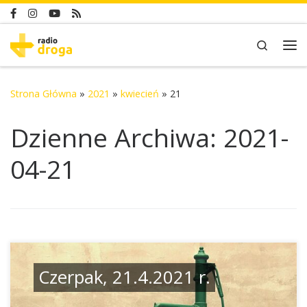
Skip to content
Search
Me
Strona Główna
»
2021
»
kwiecień
»
21
Dzienne Archiwa:
2021-
04-21
Czerpak, 21.4.2021 r.