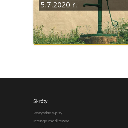
5.7.2020 r.
Skróty
Wszystkie wpisy
Intencje modlitewne