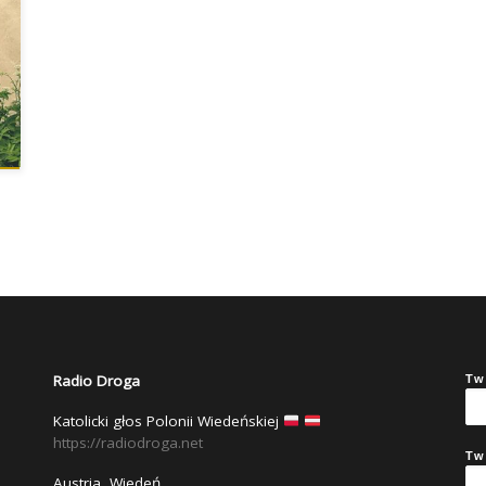
Radio Droga
Tw
Katolicki głos Polonii Wiedeńskiej
https://radiodroga.net
Tw
Austria, Wiedeń