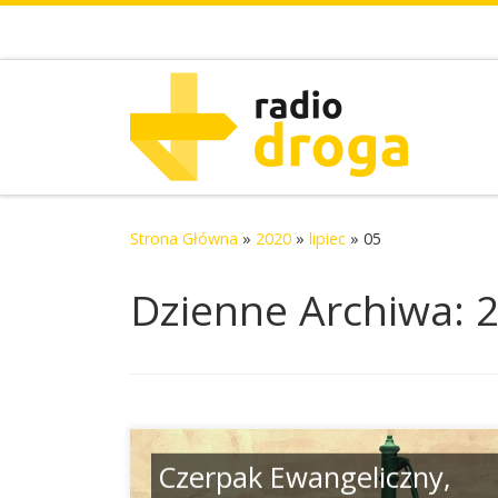
Skip to content
Strona Główna
»
2020
»
lipiec
»
05
Dzienne Archiwa:
2
Czerpak Ewangeliczny,